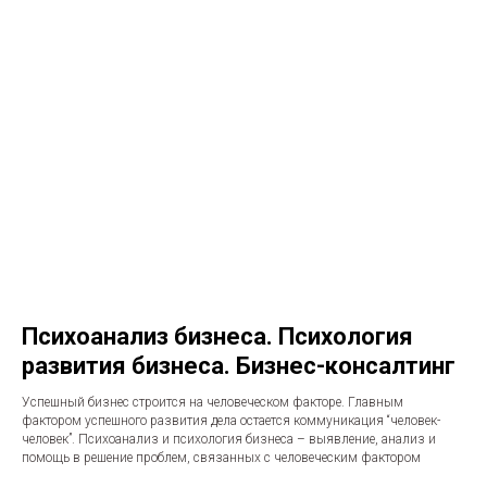
Психоанализ бизнеса. Психология
развития бизнеса. Бизнес-консалтинг
Успешный бизнес строится на человеческом факторе. Главным
фактором успешного развития дела остается коммуникация “человек-
человек”. Психоанализ и психология бизнеса – выявление, анализ и
помощь в решение проблем, связанных с человеческим фактором