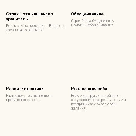
Страх – это наш ангел-
Обесценивание...
хранитель.
Страх быть обесцененным.
Причины обесценивания.
Бояться - это нормально. Вопрос в
другом: чего бояться?
Развитие психики
Реализация себя
Развитие - это изменение в
Весь мир, других людей, всю
противоположность.
окружающую нас реальность мы
воспринимаем через свои
желания.