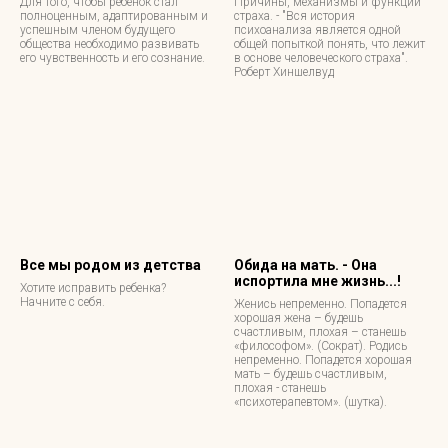
Для того, чтобы ребенок стал
Причины, механизмы и функции
полноценным, адаптированным и
страха. - "Вся история
успешным членом будущего
психоанализа является одной
общества необходимо развивать
общей попыткой понять, что лежит
его чувственность и его сознание.
в основе человеческого страха".
Роберт Хиншелвуд
Все мы родом из детства
Обида на мать. - Она
испортила мне жизнь...!
Хотите исправить ребенка?
Начните с себя.
Женись непременно. Попадется
хорошая жена – будешь
счастливым, плохая – станешь
«философом». (Сократ). Родись
непременно. Попадется хорошая
мать – будешь счастливым,
плохая - станешь
«психотерапевтом». (шутка).