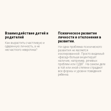
Взаимодействие детей и
Психическое развитие
родителей
личности и отклонения в
развитии.
Как вырастить счастливую и
одаренную личность, а не
Ни одна проблема психического
несчастного невротика?
развития не является
изолированной. Просто видимый
«фасад» больше акцентирует
наличие, например, речевых
проблем или СДВГ. На самом деле
в той или иной степени страдают
все формы и уровни поведения
ребенка.