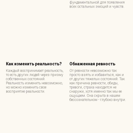
фундаментальной для появления
всех остальных эмоций и чувств.
Как изменить реальность?
Обнаженная ревность
Каждый воспринимает реальность,
От ревности невозможно так
то есть других людей через призму
просто взять и избавиться, как и
собственных состояний.
от других тяжелых состояний. Так
Реальность изменить невозможно,
как причина ревности, обиды,
но можно изменить свое
тревоги, страха находится не
восприятие реальности.
снаружи, хотя именно так мы ее
ощущаем. Она скрыта в нашем
бессознательном - глубоко внутри.