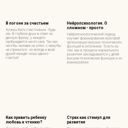
В погоне за счастьем
Нейропсихология. О
сложном - просто
Хочешь быть счастливым - будь
им. В глубине души в ответ на
Нейропсихологический подход
данную фразу, у каждого
изучает формирование мозговой
пробуждается нечто свое. Так как
организации высших психических
чего-бы человек не хотел, к чему-бы
функций в онтогенезе. То есть на
не стремился - он всегда и всей
том, как в процессе нормального
душой жаждет лишь одного -
развития закладываются у детей
счастья!
высшие психические функции и их
взаимосвязи.
Как привить ребенку
Страх как стимул для
любовь к чтению?
развития