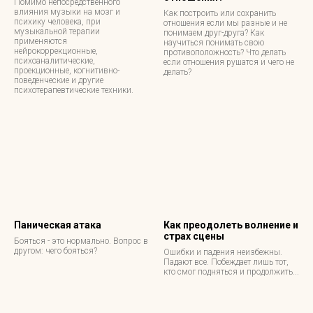
Помимо непосредственного
влияния музыки на мозг и
Как построить или сохранить
психику человека, при
отношения если мы разные и не
музыкальной терапии
понимаем друг-друга? Как
применяются
научиться понимать свою
нейрокоррекционные,
противоположность? Что делать
психоаналитические,
если отношения рушатся и чего не
проекционные, когнитивно-
делать?
поведенческие и другие
психотерапевтические техники.
Паническая атака
Как преодолеть волнение и
страх сцены
Бояться - это нормально. Вопрос в
другом: чего бояться?
Ошибки и падения неизбежны.
Падают все. Побеждает лишь тот,
кто смог подняться и продолжить...