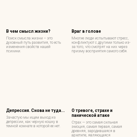
В чем смысл жизни?
Враг в голове
Поиск смысла жизни – это
Многие люди испытывают стресс,
духовный путь развития, то есть
конфликтуют с другими только из-
изменения свойств нашей
за того, что смотрят на них через
психики.
призму восприятия самого себя.
Депрессия. Снова не туда...
О тревоге, страхе и
панической атаке
Зачастую мы ищем выход из
депрессии, как черную кошку в
Страх — это самая сильная
темной комнате в которой ее нет.
эмоция, самая первая, самая
древняя, зародившаяся в
архетипе, являющаяся