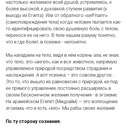
настолько желаемое всей душой, устремляясь, к
более высокой, к духовной ступени развития (к
выходу из Египта). Или от обратного «self-harm»
(самоповреждения тела) когда человек пытается как-
то идентифицировать свою душевную боль с телом,
перенося ее на него. В теле нашем разуму понятно,
что и где болит, в психике - непонятно.
Мы нападаем на тело, видя в нем корень зла, не зная,
что тело, это «ангел», как и все животное, напрямую
управляемое природой посредством страдания и
наслаждения. А вот психика – это совсем другое…
Это то, что вышло из равновесия с природой, из-под
ее прямого управления, постоянно расширяясь в
своем бесконечном желании получения - в эгоизме.
На арамейском Египет (Мицрайм) — это воплощение
эгоизма, что и есть «зло». Мы рабы своих желаний.
По ту сторону сознания.