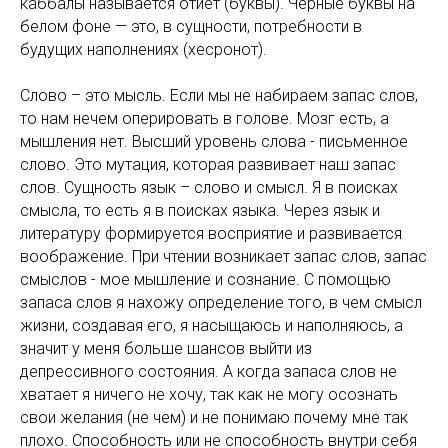
каббалы называется отиёт (буквы). Черные буквы на
белом фоне — это, в сущности, потребности в
будущих наполнениях (хесронот).
Слово – это мысль. Если мы не набираем запас слов,
то нам нечем оперировать в голове. Мозг есть, а
мышления нет. Высший уровень слова - письменное
слово. Это мутация, которая развивает наш запас
слов. Сущность язык – слово и смысл. Я в поисках
смысла, то есть я в поисках языка. Через язык и
литературу формируется восприятие и развивается
воображение. При чтении возникает запас слов, запас
смыслов - мое мышление и сознание. С помощью
запаса слов я нахожу определение того, в чем смысл
жизни, создавая его, я насыщаюсь и наполняюсь, а
значит у меня больше шансов выйти из
депрессивного состояния. А когда запаса слов не
хватает я ничего не хочу, так как не могу осознать
свои желания (не чем) и не понимаю почему мне так
плохо. Способность или не способность внутри себя