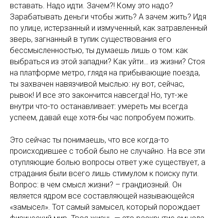
вставать. Надо идти. Зачем?! Кому это надо?
Зарабатывать деньги чтобы жить? А зачем жить? Идя
по улице, истерзанный и измученный, как затравленный
зверь, загнанный в тупик существования его
бессмысленностью, ты думаешь лишь о том: как
выбраться из этой западни? Как уйти… из жизни? Стоя
на платформе метро, глядя на прибывающие поезда,
ты захвачен навязчивой мыслью: ну вот, сейчас,
рывок! И все это закончится навсегда! Но, тут-же
внутри что-то останавливает: умереть мы всегда
успеем, давай еще хотя-бы час попробуем пожить.
Это сейчас ты понимаешь, что все когда-то
происходившее с тобой было не случайно. На все эти
отупляющие болью вопросы ответ уже существует, а
страдания были всего лишь стимулом к поиску пути.
Вопрос: в чем смысл жизни? – грандиозный. Он
является ядром все составляющей называющейся
«замысел». Тот самый замысел, который порождает