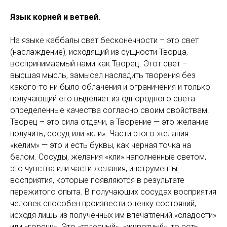
Язык корней и ветвей.
На языке каббалы свет бесконечности – это свет
(наслаждение), исходящий из сущности Творца,
воспринимаемый нами как Творец. Этот свет –
высшая мысль, замысел насладить творения без
какого-то ни было облачения и ограничения и только
получающий его выделяет из однородного света
определенные качества согласно своим свойствам.
Творец – это сила отдачи, а Творение — это желание
получить, сосуд или «кли». Части этого желания
«келим» — это и есть буквы, как черная точка на
белом. Сосуды, желания «кли» наполненные светом,
это чувства или части желания, инструменты
восприятия, которые появляются в результате
пережитого опыта. В получающих сосудах восприятия
человек способен произвести оценку состояний,
исходя лишь из полученных им впечатлений «сладости»
или «горечи». Это «телесный», «животный», то есть,