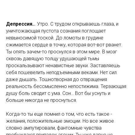
Депрессия..
. Утро. С трудом открываешь глаза, и
уничтожающая пустота сознания поглощает
невыносимой тоской. До ломоты в грудине
сжимается сердце в точку, которая вот-вот рванет.
Ты опять зачем-то проснулся в этом мире. В мозг
сквозь давящую толщу удушающей тьмы
проскальзывают ненавистные звуки. Заставляешь
себя пошевелить неподъемными веками. Нет сил
даже дышать. Тошнотворная до отвращения
реальность бессмысленно непостижима. Терзающая
душу боль сводит с ума. Сон… Вот бы уснуть и
больше никогда не проснуться.
Когда-то ты еще помнил о том, что есть такое -
желания, положительные эмоции. Но все живое
словно ампутировали, фантомные чувства
пробуждают припадок агонии. Ты уже давно не