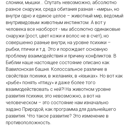
слоники, мышки... Спутать невозможно, абсолютно
разное снаружи, среда обитания разная - «миры», но
внутри одно и единое целое – животный мир, ведомый
внутривидовым животным инстинктом. А вот у
человека все наоборот - мы абсолютно одинаковые
снаружи (рост, цвет кожи и волос не в счет), но
совершенно разные внутри, на уровне психики –
рыбки, птички и т.д. Это и порождает основную
проблему взаимодействия и причину конфликтов. В
Библии наше настоящее состояние описано как
Вавилонская башня. Колоссальное различие в
свойствах психики, в желаниях, в «языках». Но вот как
«рыбе» понять «птицу» и даже более того
взаимодействовать с ней?! На животном уровне
развития психики, это невозможно, а вот на
человеческом – это состояние нам изначально
задано Природой, как программа для дальнейшего
развития. Что такое развитие? Это изменение в
противоположность.