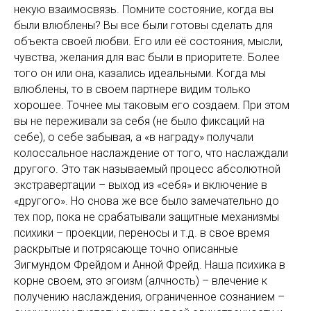
некую взаимосвязь. Помните состояние, когда вы
были влюблены? Вы все были готовы сделать для
объекта своей любви. Его или её состояния, мысли,
чувства, желания для вас были в приоритете. Более
того он или она, казались идеальными. Когда мы
влюблены, то в своем партнере видим только
хорошее. Точнее мы таковым его создаем. При этом
вы не переживали за себя (не было фиксаций на
себе), о себе забывая, а «в награду» получали
колоссальное наслаждение от того, что наслаждали
другого. Это так называемый процесс абсолютной
экстравертации – выход из «себя» и включение в
«другого». Но снова же все было замечательно до
тех пор, пока не срабатывали защитные механизмы
психики – проекции, переносы и т.д. в свое время
раскрытые и потрясающе точно описанные
Зигмундом Фрейдом и Анной Фрейд. Наша психика в
корне своем, это эгоизм (алчность) – влечение к
получению наслаждения, ограниченное сознанием –